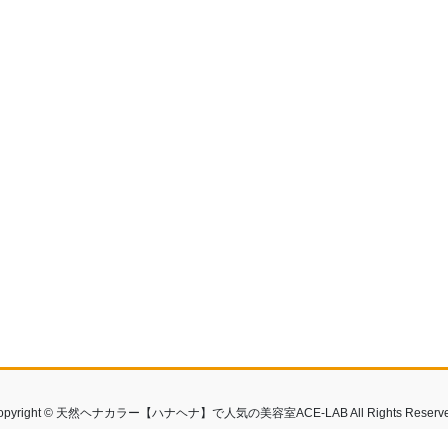
opyright © 天然ヘナカラー【ハナヘナ】で人気の美容室ACE-LAB All Rights Reserve
by
WordPress
with
Lightning Theme
&
VK All in One Expansion Unit
by
Vektor,Inc.
t