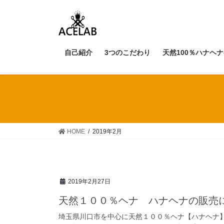
コ
ナ
ン
ビ
テ
ゲ
ン
ー
自己紹介
3つのこだわり
天然100％ハナヘ
ツ
シ
へ
ョ
ス
ン
キ
に
ッ
移
プ
動
HOME
2019年2月
2019年2月27日
天然１００％ヘナ ハナヘナの販売
埼玉県川口市を中心に天然１００％ヘナ【ハナヘナ】で