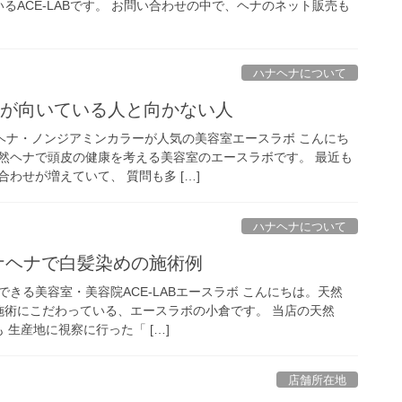
ACE-LABです。 お問い合わせの中で、ヘナのネット販売も
ハナヘナについて
めが向いている人と向かない人
％ヘナ・ノンジアミンカラーが人気の美容室エースラボ こんにち
然ヘナで頭皮の健康を考える美容室のエースラボです。 最近も
わせが増えていて、 質問も多 […]
ハナヘナについて
ハナヘナで白髪染めの施術例
きる美容室・美容院ACE-LABエースラボ こんにちは。天然
い施術にこだわっている、エースラボの小倉です。 当店の天然
 生産地に視察に行った「 […]
店舗所在地