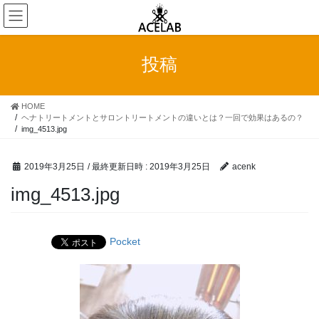
コ
ナ
ン
ビ
テ
ゲ
ン
ー
投稿
ツ
シ
へ
ョ
ス
ン
HOME
キ
に
ヘナトリートメントとサロントリートメントの違いとは？一回で効果はあるの？
ッ
移
img_4513.jpg
プ
動
2019年3月25日
/ 最終更新日時 :
2019年3月25日
acenk
img_4513.jpg
Pocket