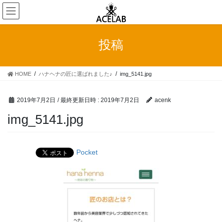
コ
ナ
ン
ビ
テ
ゲ
ン
ー
投稿
ツ
シ
へ
ョ
ス
ン
HOME
ハナヘナの匠に選ばれました♪
img_5141.jpg
キ
に
ッ
移
プ
動
2019年7月2日
/ 最終更新日時 :
2019年7月2日
acenk
img_5141.jpg
Pocket