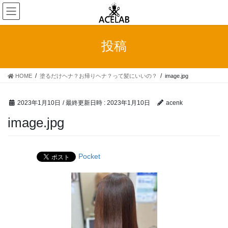
コ
ナ
ン
ビ
テ
ゲ
ン
ー
投稿
ツ
シ
へ
ョ
ス
ン
HOME
塗るだけヘナ？お帰りヘナ？って髪にいいの？
image.jpg
キ
に
ッ
移
プ
動
2023年1月10日
/ 最終更新日時 :
2023年1月10日
acenk
image.jpg
Pocket