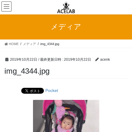
コ
ナ
ン
ビ
テ
ゲ
ン
ー
メディア
ツ
シ
へ
ョ
ス
ン
HOME
メディア
img_4344.jpg
キ
に
ッ
移
プ
動
2019年10月22日
/ 最終更新日時 :
2019年10月22日
acenk
img_4344.jpg
Pocket