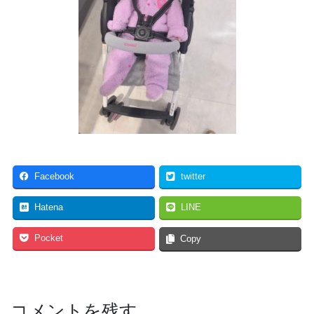
Facebook
twitter
Hatena
LINE
Pocket
Copy
コメントを残す