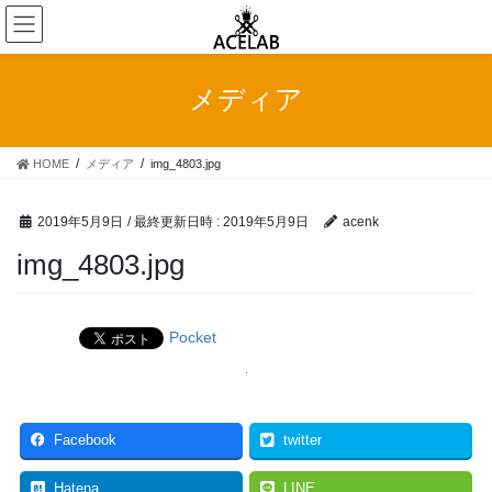
コ
ナ
ン
ビ
テ
ゲ
ン
ー
メディア
ツ
シ
へ
ョ
ス
ン
HOME
メディア
img_4803.jpg
キ
に
ッ
移
プ
動
2019年5月9日
/ 最終更新日時 :
2019年5月9日
acenk
img_4803.jpg
Pocket
Facebook
twitter
Hatena
LINE