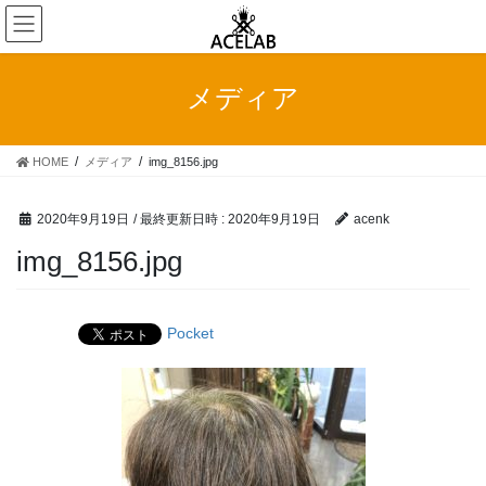
コ
ナ
ン
ビ
テ
ゲ
ン
ー
メディア
ツ
シ
へ
ョ
ス
ン
HOME
メディア
img_8156.jpg
キ
に
ッ
移
プ
動
2020年9月19日
/ 最終更新日時 :
2020年9月19日
acenk
img_8156.jpg
Pocket