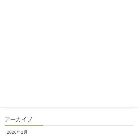
2023年1月11日
髪質改善超音波トリートメントをしたら髪がバサバサ
に…
2022年11月15日
カテゴリー
ハナヘナについて
店舗所在地
未分類
アーカイブ
2026年1月