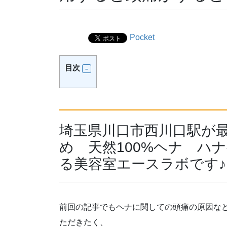
Pocket
目次
埼玉県川口市西川口駅が
め 天然100%ヘナ ハ
る美容室エースラボです♪
前回の記事でもヘナに関しての頭痛の原因な
ただきたく、