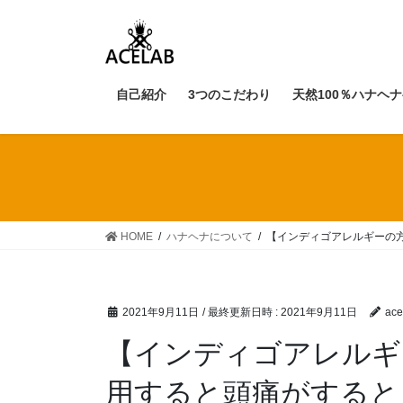
コ
ナ
ン
ビ
テ
ゲ
ン
ー
自己紹介
3つのこだわり
天然100％ハナヘ
ツ
シ
へ
ョ
ス
ン
キ
に
ッ
移
プ
動
HOME
ハナヘナについて
【インディゴアレルギーの
2021年9月11日
/ 最終更新日時 :
2021年9月11日
ace
【インディゴアレルギ
用すると頭痛がすると